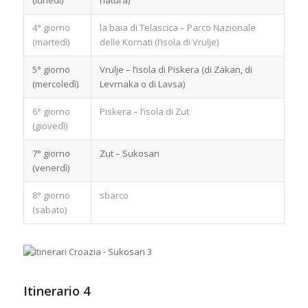
(lunedì)
natura)
4° giorno
la baia di Telascica – Parco Nazionale
(martedì)
delle Kornati (l’isola di Vrulje)
5° giorno
Vrulje – l’isola di Piskera (di Zakan, di
(mercoledì)
Levrnaka o di Lavsa)
6° giorno
Piskera – l’isola di Zut
(giovedì)
7° giorno
Zut – Sukosan
(venerdì)
8° giorno
sbarco
(sabato)
Itinerario 4