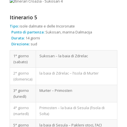
Itinerario 5
Tipo:
isole dalmate e delle Incoronate
Punto di partenza:
Sukosan, marina Dalmacija
Durata:
14 giorni
Direzione:
sud
1° giorno
Sukosan – la baia di Zdrelac
(sabato)
2° giorno
la baia di Zdrelac – l’isola di Murter
(domenica)
3° giorno
Murter – Primosten
(lunedì)
4° giorno
Primosten – la baia di Sesula (l’isola di
(martedì)
Solta)
5° giorno
la baia di Sesula – Pakleni otoci, l’ACI