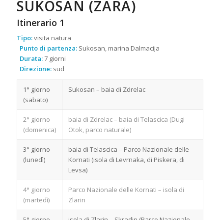
SUKOSAN (ZARA)
Itinerario 1
Tipo:
visita natura
Punto di partenza:
Sukosan, marina Dalmacija
Durata:
7 giorni
Direzione:
sud
1° giorno
Sukosan – baia di Zdrelac
(sabato)
2° giorno
baia di Zdrelac – baia di Telascica (Dugi
(domenica)
Otok, parco naturale)
3° giorno
baia di Telascica – Parco Nazionale delle
(lunedì)
Kornati (isola di Levrnaka, di Piskera, di
Levsa)
4° giorno
Parco Nazionale delle Kornati – isola di
(martedì)
Zlarin
5° giorno
isola di Zlarin – Skradin (Parco Nazionale