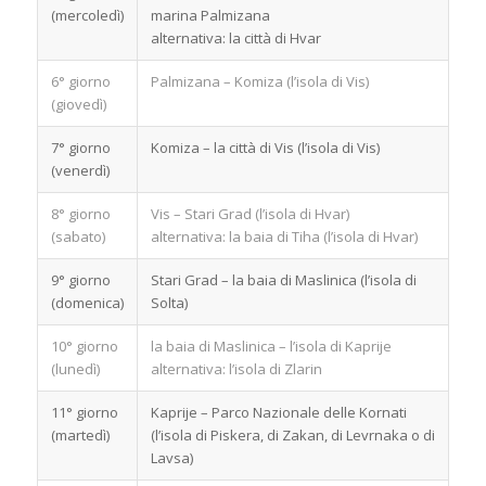
(mercoledì)
marina Palmizana
alternativa: la città di Hvar
6° giorno
Palmizana – Komiza (l’isola di Vis)
(giovedì)
7° giorno
Komiza – la città di Vis (l’isola di Vis)
(venerdì)
8° giorno
Vis – Stari Grad (l’isola di Hvar)
(sabato)
alternativa: la baia di Tiha (l’isola di Hvar)
9° giorno
Stari Grad – la baia di Maslinica (l’isola di
(domenica)
Solta)
10° giorno
la baia di Maslinica – l’isola di Kaprije
(lunedì)
alternativa: l’isola di Zlarin
11° giorno
Kaprije – Parco Nazionale delle Kornati
(martedì)
(l’isola di Piskera, di Zakan, di Levrnaka o di
Lavsa)