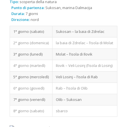
Tipo:
scoperta della natura
Punto di partenza:
Sukosan, marina Dalmacija
Durata:
7 giorni
Direzione:
nord
1° giorno (sabato)
Sukosan – la baia di Zdrelac
2° giorno (domenica)
la baia di Zdrelac – l’isola di Molat
3° giorno (lunedì)
Molat – l’isola di Ilovik
4° giorno (martedì)
Ilovik – Veli Losinj (l’isola di Losinj)
5° giorno (mercoledì)
Veli Losinj – l’isola di Rab
6° giorno (giovedì)
Rab – l’isola di Olib
7° giorno (venerdì)
Olib – Sukosan
8° giorno (sabato)
sbarco