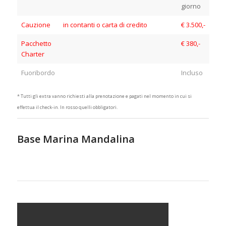
giorno
Cauzione
in contanti o carta di credito
€ 3.500,-
Pacchetto
€ 380,-
Charter
Fuoribordo
Incluso
* Tutti gli extra vanno richiesti alla prenotazione e pagati nel momento in cui si
effettua il check-in. In rosso quelli obbligatori.
Base Marina Mandalina
Noleggio
Catamarano Croazia