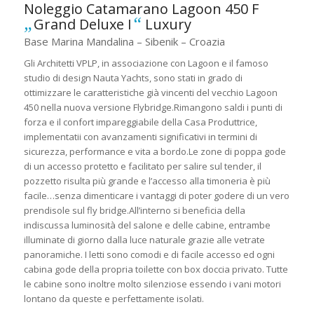
Noleggio Catamarano Lagoon 450 F
„
“
Grand Deluxe I
Luxury
Base Marina Mandalina – Sibenik – Croazia
Gli Architetti VPLP, in associazione con Lagoon e il famoso
studio di design Nauta Yachts, sono stati in grado di
ottimizzare le caratteristiche già vincenti del vecchio Lagoon
450 nella nuova versione Flybridge.Rimangono saldi i punti di
forza e il confort impareggiabile della Casa Produttrice,
implementatii con avanzamenti significativi in termini di
sicurezza, performance e vita a bordo.Le zone di poppa gode
di un accesso protetto e facilitato per salire sul tender, il
pozzetto risulta più grande e l’accesso alla timoneria è più
facile…senza dimenticare i vantaggi di poter godere di un vero
prendisole sul fly bridge.All’interno si beneficia della
indiscussa luminosità del salone e delle cabine, entrambe
illuminate di giorno dalla luce naturale grazie alle vetrate
panoramiche. I letti sono comodi e di facile accesso ed ogni
cabina gode della propria toilette con box doccia privato. Tutte
le cabine sono inoltre molto silenziose essendo i vani motori
lontano da queste e perfettamente isolati.