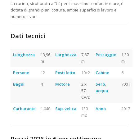
La cucina, strutturata a “U” per il massimo comfort in mare, è
dotata di grandi piani cottura, ampie superfici di lavoro e
numerosi vani.
Dati tecnici
Noleggio Catamarano
Croazia
Lunghezza
13,96
Larghezza
7,87
Pescaggio
1,30
m
m
m
Persone
12
Posti letto
10+2
Cabine
6
Bagni
4
Motore
2 x
Serb.
700 l
57
acqua
CV/D
Carburante
1.040
Sup. velica
130
Anno
2017
l
m2
Prezzi 2026 in € per settimana