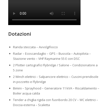
Dotazioni
Noleggio Catamarano
Croazia
Randa steccata – Avvolgifiocco
Radar – Ecoscandaglio – GPS – Bussola – Autopilota –
Stazione vento – VHF Raymarine 55 E con DSC
2 Plotter cartografici Flybridge / Salone – Condizionatore a
5 zone
2 Winch elettrici – Salpancore elettrico – Cuscini prendisole
in pozzetto e Flybridge
Bimini – Sprayhood – Generatore 11 kVA – Riscaldamento –
Boiler acqua calda
Tender a chiglia rigida con fuoribordo 20 CV – WC elettrici –
Doccia esterna – Scaletta