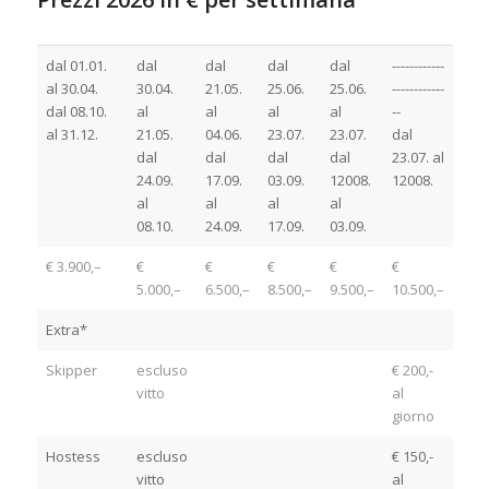
Noleggio Catamarano Croazia
dal 01.01.
dal
dal
dal
dal
------------
al 30.04.
30.04.
21.05.
25.06.
25.06.
------------
dal 08.10.
al
al
al
al
--
al 31.12.
21.05.
04.06.
23.07.
23.07.
dal
dal
dal
dal
dal
23.07. al
24.09.
17.09.
03.09.
12008.
12008.
al
al
al
al
08.10.
24.09.
17.09.
03.09.
€ 3.900,–
€
€
€
€
€
5.000,–
6.500,–
8.500,–
9.500,–
10.500,–
Extra*
Skipper
escluso
€ 200,-
vitto
al
giorno
Hostess
escluso
€ 150,-
vitto
al