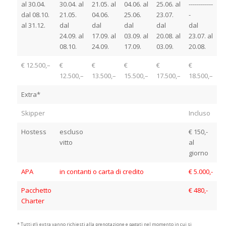
al 30.04.
30.04. al
21.05. al
04.06. al
25.06. al
------------
dal 08.10.
21.05.
04.06.
25.06.
23.07.
-
al 31.12.
dal
dal
dal
dal
dal
24.09. al
17.09. al
03.09. al
20.08. al
23.07. al
08.10.
24.09.
17.09.
03.09.
20.08.
€ 12.500,–
€
€
€
€
€
12.500,–
13.500,–
15.500,–
17.500,–
18.500,–
Extra*
Skipper
Incluso
Hostess
escluso
€ 150,-
vitto
al
giorno
APA
in contanti o carta di credito
€ 5.000,-
Pacchetto
€ 480,-
Charter
* Tutti gli extra vanno richiesti alla prenotazione e pagati nel momento in cui si