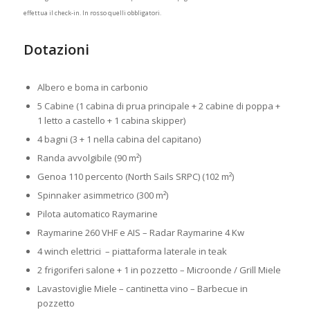
effettua il check-in. In rosso quelli obbligatori.
Dotazioni
Noleggio Barca a Motore
Croazia
Albero e boma in carbonio
5 Cabine (1 cabina di prua principale + 2 cabine di poppa +
1 letto a castello + 1 cabina skipper)
4 bagni (3 + 1 nella cabina del capitano)
Randa avvolgibile (90 m²)
Genoa 110 percento (North Sails SRPC) (102 m²)
Spinnaker asimmetrico (300 m²)
Pilota automatico Raymarine
Raymarine 260 VHF e AIS – Radar Raymarine 4 Kw
4 winch elettrici – piattaforma laterale in teak
2 frigoriferi salone + 1 in pozzetto – Microonde / Grill Miele
Lavastoviglie Miele – cantinetta vino – Barbecue in
pozzetto