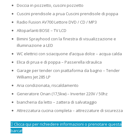
Doccia in pozzetto, cuscini pozzetto
Cuscini prendisole a prua Cuscini prendisole di poppa
Radio Fusion AV700 Lettore DVD / CD / MP3
Altoparlanti BOSE – TV LCD
Bimini Sprayhood con la finestra di visualizzazione e
illuminazione a LED
WC elettrici con sciacquone d’acqua dolce – acqua calda
Elica di prua e di poppa – Passerella idraulica
Garage per tender con piattaforma da bagno – Tender
Williams Jet 285 LP
Aria condizionata, riscaldamento
Generatore Onan (17,5kw) – Inverter 220V / 50hz
biancheria da letto – zattera di salvataggio
Attrezzatura cucina completa – attrezzature di sicurezza
Clicca qui per richiedere informazioni o prenotare questa
barca!