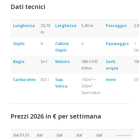
Dati tecnici
Noleggio Barca a Motore
Croazia
Lunghezza
20,10
Larghezza
5,40 m
Pescaggio
2,
m
Ospiti
8
Cabine
4
Equipaggio
1
Ospiti
Sk
Bagni
3+1
Motore
180 CV/D
Serb.
100
Volvo
acqua
Carburante
825 l
Sup.
192m² +
Anno
20
Velica
300m²
Spinnaker
Prezzi 2026 in € per settimana
Noleggio Barca a Motore Croazia
dal 01.01.
dal
dal
dal
dal
------------