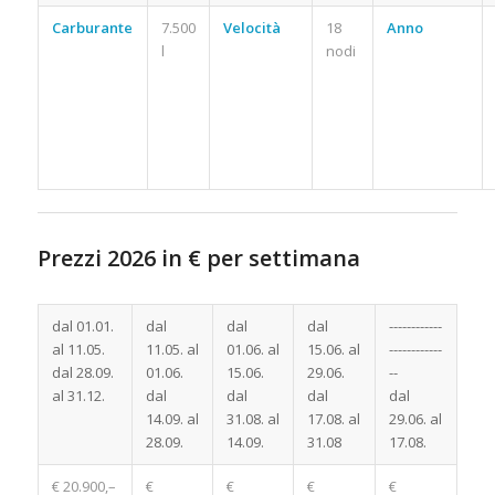
Carburante
7.500
Velocità
18
Anno
l
nodi
Prezzi 2026 in € per settimana
Noleggio Barca a Motore Croazia
dal 01.01.
dal
dal
dal
------------
al 11.05.
11.05. al
01.06. al
15.06. al
------------
dal 28.09.
01.06.
15.06.
29.06.
--
al 31.12.
dal
dal
dal
dal
14.09. al
31.08. al
17.08. al
29.06. al
28.09.
14.09.
31.08
17.08.
€ 20.900,–
€
€
€
€