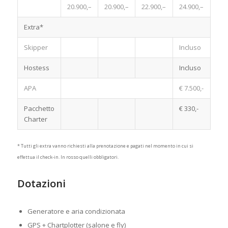
20.900,–
20.900,–
22.900,–
24.900,–
Extra*
Skipper
Incluso
Hostess
Incluso
APA
€ 7.500,-
Pacchetto
€ 330,-
Charter
* Tutti gli extra vanno richiesti alla prenotazione e pagati nel momento in cui si
effettua il check-in. In rosso quelli obbligatori.
Dotazioni
Noleggio Barca a Motore
Croazia
Generatore e aria condizionata
GPS + Chartplotter (salone e fly)