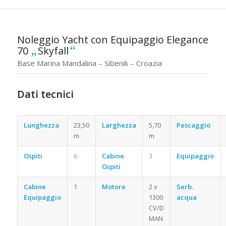
Noleggio Yacht con Equipaggio Elegance
„
“
70
Skyfall
Base Marina Mandalina – Sibenik – Croazia
Dati tecnici
Noleggio Barca a Motore
Croazia
Lunghezza
23,50
Larghezza
5,70
Pescaggio
m
m
Ospiti
6
Cabine
3
Equipaggio
Ospiti
Cabine
1
Motore
2 x
Serb.
Equipaggio
1300
acqua
CV/D
MAN