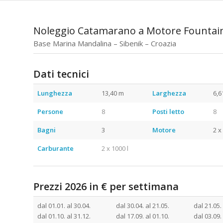
Noleggio Catamarano a Motore Fountain
Base Marina Mandalina – Sibenik – Croazia
Dati tecnici
Noleggio Catamarano Croa
Lunghezza
13,40 m
Larghezza
6,6
Persone
8
Posti letto
8
Bagni
3
Motore
2 x
Carburante
2 x 1000 l
Prezzi 2026 in € per settimana
Noleggio
dal 01.01. al 30.04.
dal 30.04. al 21.05.
dal 21.05.
dal 01.10. al 31.12.
dal 17.09. al 01.10.
dal 03.09.