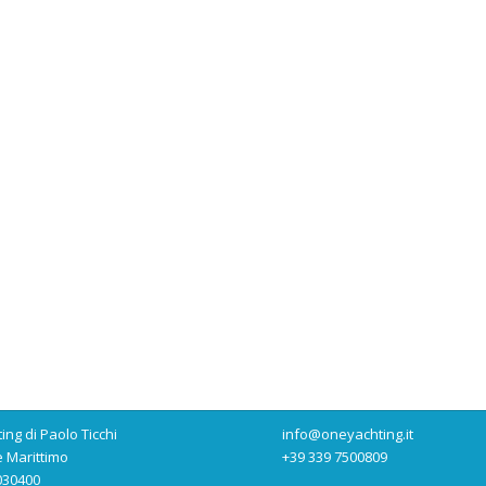
ng di Paolo Ticchi
info@oneyachting.it
 Marittimo
+39 339 7500809
6030400