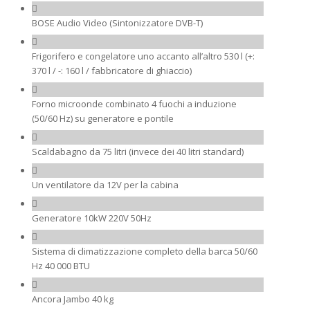
BOSE Audio Video (Sintonizzatore DVB-T)
Frigorifero e congelatore uno accanto all’altro 530 l (+:
370 l / -: 160 l / fabbricatore di ghiaccio)
Forno microonde combinato 4 fuochi a induzione
(50/60 Hz) su generatore e pontile
Scaldabagno da 75 litri (invece dei 40 litri standard)
Un ventilatore da 12V per la cabina
Generatore 10kW 220V 50Hz
Sistema di climatizzazione completo della barca 50/60
Hz 40 000 BTU
Ancora Jambo 40 kg