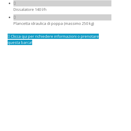
Dissalatore 140 l/h
Plancetta idraulica di poppa (massimo 250 kg)
Clicca qui per richiedere informazioni o prenotare
questa barca!