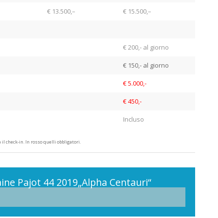
€ 13.500,–
€ 15.500,–
€ 200,- al giorno
€ 150,- al giorno
€ 5.000,-
€ 450,-
Incluso
il check-in. In rosso quelli obbligatori.
ne Pajot 44 2019„Alpha Centauri“