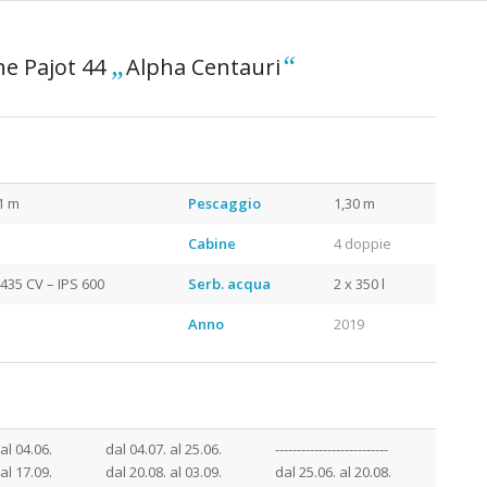
„
“
e Pajot 44
Alpha Centauri
zia
1 m
Pescaggio
1,30 m
Cabine
4 doppie
 435 CV – IPS 600
Serb. acqua
2 x 350 l
Anno
2019
 Catamarano Croazia
 al 04.06.
dal 04.07. al 25.06.
--------------------------
 al 17.09.
dal 20.08. al 03.09.
dal 25.06. al 20.08.