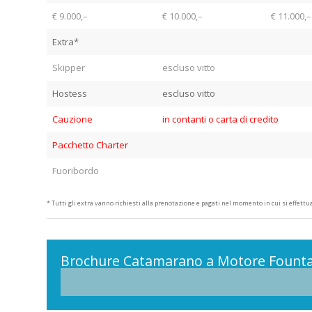
€ 9.000,–
€ 10.000,–
€ 11.000,–
Extra*
Skipper
escluso vitto
Hostess
escluso vitto
Cauzione
in contanti o carta di credito
Pacchetto Charter
Fuoribordo
* Tutti gli extra vanno richiesti alla prenotazione e pagati nel momento in cui si effettua 
Brochure Catamarano a Motore Fountai