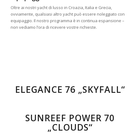
Oltre ai nostri yacht di lusso in Croazia, Italia e Grecia,
ovviamente, qualsiasi altro yacht può essere noleggiato con
equipaggio. Il nostro programma è in continua espansione –
non vediamo l’ora di ricevere vostre richieste.
ACHT DI LUSSO CROAZIA YACHT DI LUSSO
CROAZIA YACHT DI LUSSO CROAZIA
ELEGANCE 76 „SKYFALL“
SUNREEF POWER 70
„CLOUDS“