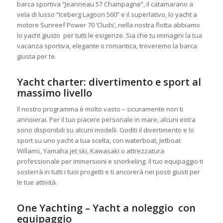
barca sportiva “Jeanneau 57 Champagne”, il catamarano a
vela di lusso “Iceberg Lagoon 560” e il superlativo, lo yacht a
motore Sunreef Power 70 ‘Cluds’, nella nostra flotta abbiamo
lo yacht giusto
per tutti le esigenze. Sia che tu immagini la tua
vacanza sportiva, elegante o romantica, troveremo la barca
giusta per te.
Yacht charter: divertimento e sport al
massimo livello
Il nostro programma è molto vasto – sicuramente non ti
annoierai. Per il tuo piacere personale in mare, alcuni extra
sono disponibili su alcuni modelli. Goditi il ​​divertimento e lo
sport su uno yacht a tua scelta, con waterboat, Jetboat
Willams, Yamaha jet ski, Kawasaki o attrezzatura
professionale per immersioni e snorkeling. Il tuo equipaggio ti
sosterrà in tutti i tuoi progetti e ti ancorerà nei posti giusti per
le tue attività.
One Yachting – Yacht a noleggio
con
equipaggio