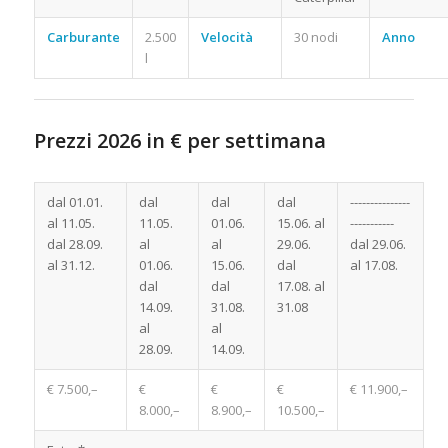
Carburante
2.500
Velocità
30 nodi
Anno
l
Prezzi 2026 in € per settimana
Noleggio Barca a Motore Croazia
dal 01.01.
dal
dal
dal
---------------
al 11.05.
11.05.
01.06.
15.06. al
-----------
dal 28.09.
al
al
29.06.
dal 29.06.
al 31.12.
01.06.
15.06.
dal
al 17.08.
dal
dal
17.08. al
14.09.
31.08.
31.08
al
al
28.09.
14.09.
€ 7.500,–
€
€
€
€ 11.900,–
8.000,–
8.900,–
10.500,–