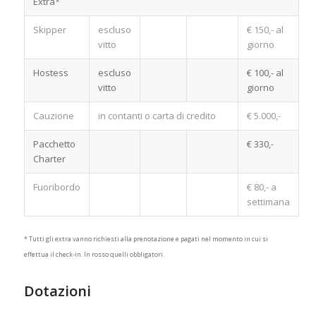
Extra*
Skipper
escluso
€ 150,- al
vitto
giorno
Hostess
escluso
€ 100,- al
vitto
giorno
Cauzione
in contanti o carta di credito
€ 5.000,-
Pacchetto
€ 330,-
Charter
Fuoribordo
€ 80,- a
settimana
* Tutti gli extra vanno richiesti alla prenotazione e pagati nel momento in cui si
effettua il check-in. In rosso quelli obbligatori.
Dotazioni
Noleggio Barca a Motore
Croazia