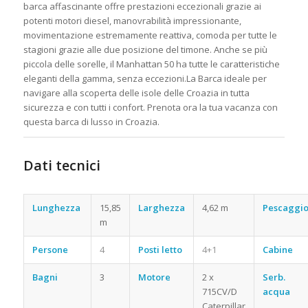
barca affascinante offre prestazioni eccezionali grazie ai
potenti motori diesel, manovrabilità impressionante,
movimentazione estremamente reattiva, comoda per tutte le
stagioni grazie alle due posizione del timone. Anche se più
piccola delle sorelle, il Manhattan 50 ha tutte le caratteristiche
eleganti della gamma, senza eccezioni.La Barca ideale per
navigare alla scoperta delle isole delle Croazia in tutta
sicurezza e con tutti i confort. Prenota ora la tua vacanza con
questa barca di lusso in Croazia.
Dati tecnici
Noleggio Barca a Motore
Croazia
Lunghezza
15,85
Larghezza
4,62 m
Pescaggi
m
Persone
4
Posti letto
4+1
Cabine
Bagni
3
Motore
2 x
Serb.
715CV/D
acqua
Caterpillar