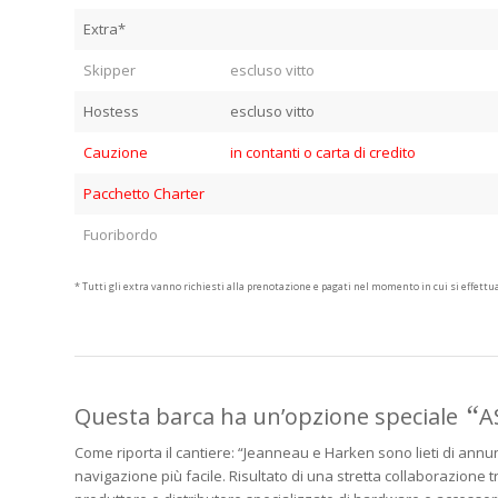
Extra*
Skipper
escluso vitto
Hostess
escluso vitto
Cauzione
in contanti o carta di credito
Pacchetto Charter
Fuoribordo
* Tutti gli extra vanno richiesti alla prenotazione e pagati nel momento in cui si effettua 
“
Questa barca ha un’opzione speciale
A
Come riporta il cantiere: “Jeanneau e Harken sono lieti di annun
navigazione più facile.
Risultato di una stretta collaborazione 