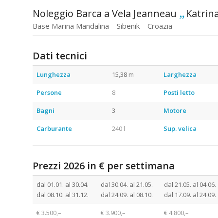
„
Noleggio Barca a Vela Jeanneau
Katrin
Base Marina Mandalina – Sibenik – Croazia
Dati tecnici
Noleggio Barca a Vela Croa
Lunghezza
15,38 m
Larghezza
Persone
8
Posti letto
Bagni
3
Motore
Carburante
240 l
Sup. velica
Prezzi 2026 in € per settimana
Noleggio
dal 01.01. al 30.04.
dal 30.04. al 21.05.
dal 21.05. al 04.06.
dal 08.10. al 31.12.
dal 24.09. al 08.10.
dal 17.09. al 24.09.
€ 3.500,–
€ 3.900,–
€ 4.800,–