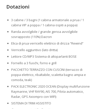
Dotazioni
Noleggio Barca a Vela
Croazia
3 cabine / 3 bagni (1 cabina armatoriale a prua / 1
cabina VIP a poppa / 1 cabina ospiti a poppa)
Randa avvolgibile / grande genoa avvolgibile
sovrapposto (110%) Dacron
Elica di prua verricello elettrico di drizza “Rewind”
Verricello aggiuntivo (lato dritta)
Lettore CD/MP3 Sistema di altoparlanti BOSE
Fornello a 3 fuochi, forno e grill
PACCHETTO TERRAZZO CON CUSCINI (terrazzo di
poppa elettrico, ribaltabile, scaletta bagno ampia e
comoda, teak)
PACK ELECTRONIC 2020 OCEAN (Display multifunzione
Raymarine, VHF RAY90, AIS 700, Pilota automatico,
Radar, GPS Axiompro con WIFI)
SISTEMA DI TRIM ASSISTITO