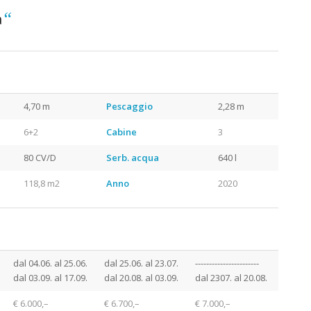
“
a
zia
4,70 m
Pescaggio
2,28 m
6+2
Cabine
3
80 CV/D
Serb. acqua
640 l
118,8 m2
Anno
2020
 Barca a Vela Croazia
dal 04.06. al 25.06.
dal 25.06. al 23.07.
-----------------------
dal 03.09. al 17.09.
dal 20.08. al 03.09.
dal 2307. al 20.08.
€ 6.000,–
€ 6.700,–
€ 7.000,–