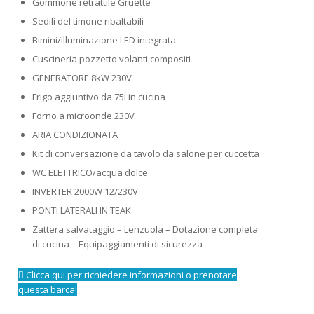
Gommone retrattile Gruette
Sedili del timone ribaltabili
Bimini/illuminazione LED integrata
Cuscineria pozzetto volanti compositi
GENERATORE 8kW 230V
Frigo aggiuntivo da 75l in cucina
Forno a microonde 230V
ARIA CONDIZIONATA
Kit di conversazione da tavolo da salone per cuccetta
WC ELETTRICO/acqua dolce
INVERTER 2000W 12/230V
PONTI LATERALI IN TEAK
Zattera salvataggio – Lenzuola – Dotazione completa
di cucina – Equipaggiamenti di sicurezza
Clicca qui per richiedere informazioni o prenotare
questa barca!