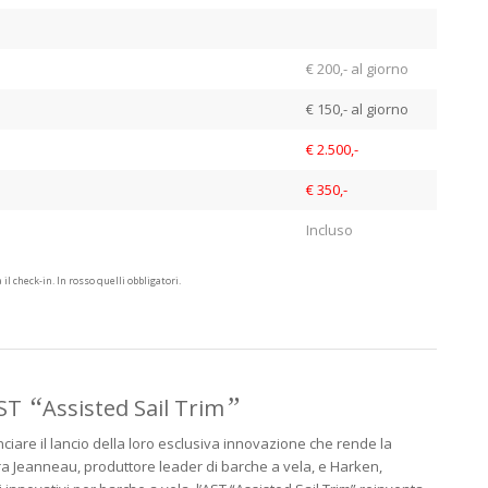
€ 200,- al giorno
€ 150,- al giorno
€ 2.500,-
€ 350,-
Incluso
il check-in. In rosso quelli obbligatori.
“
”
ST
Assisted Sail Trim
ciare il lancio della loro esclusiva innovazione che rende la
tra Jeanneau, produttore leader di barche a vela, e Harken,