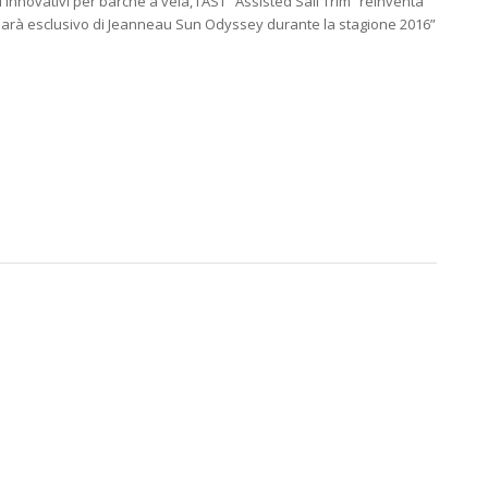
innovativi per barche a vela, l’AST “Assisted Sail Trim” reinventa
im sarà esclusivo di Jeanneau Sun Odyssey durante la stagione 2016”