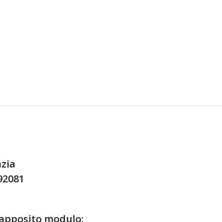
azia
792081
'apposito modulo: